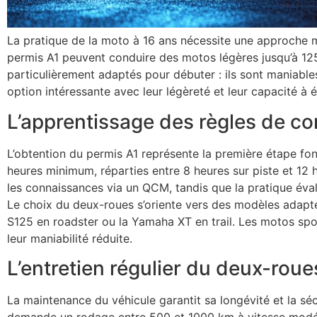
La pratique de la moto à 16 ans nécessite une approche 
permis A1 peuvent conduire des motos légères jusqu’à 125
particulièrement adaptés pour débuter : ils sont maniables 
option intéressante avec leur légèreté et leur capacité à év
L’apprentissage des règles de co
L’obtention du permis A1 représente la première étape f
heures minimum, réparties entre 8 heures sur piste et 12 h
les connaissances via un QCM, tandis que la pratique éval
Le choix du deux-roues s’oriente vers des modèles adap
S125 en roadster ou la Yamaha XT en trail. Les motos spor
leur maniabilité réduite.
L’entretien régulier du deux-roue
La maintenance du véhicule garantit sa longévité et la s
demande un rodage entre 500 et 1000 km à vitesse modér