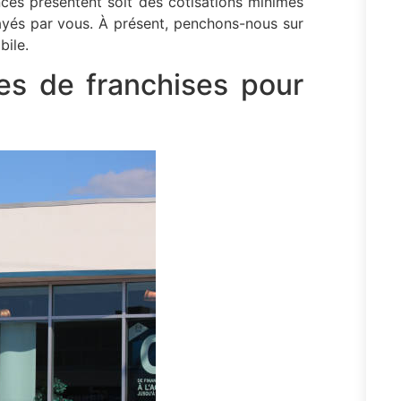
nces présentent soit des cotisations minimes
payés par vous. À présent, penchons-nous sur
bile.
pes de franchises pour