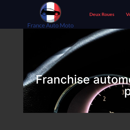
Deux Roues
V
Franchise automo
p