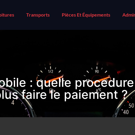
oitures
Transports
Pièces Et Équipements
Admin
bile : quelle procedure
lus faire le paiement ?